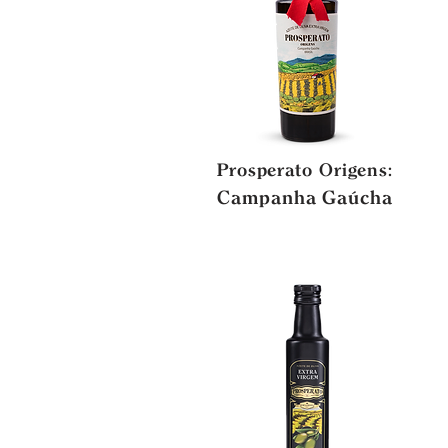
Prosperato Origens:
Campanha Gaúcha