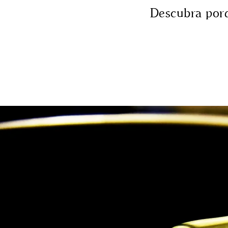
Descubra porq