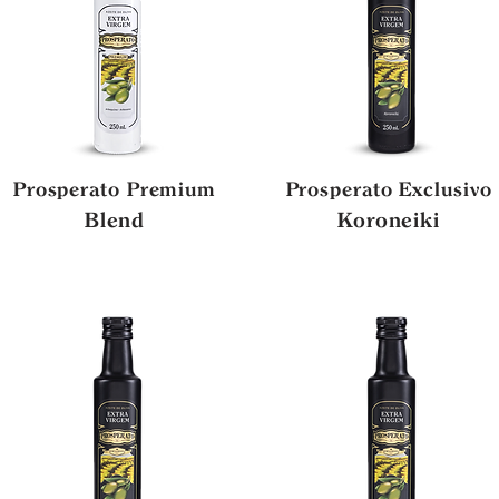
Prosperato Premium
Prosperato Exclusivo
Blend
Koroneiki