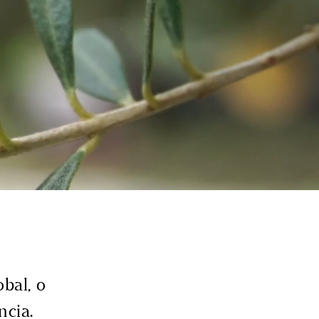
bal, o
ncia.