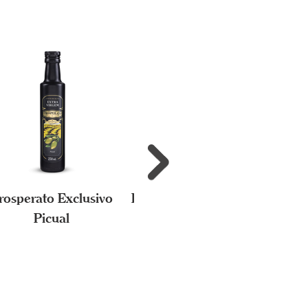
rosperato Exclusivo
Prosperato Exclusivo
Prosp
Picual
Frantoio