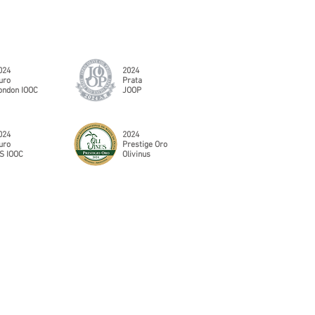
024
2024
uro
Prata
ondon IOOC
JOOP
024
2024
uro
Prestige Oro
S IOOC
Olivinus