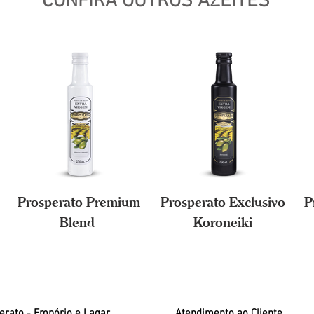
CONFIRA OUTROS AZEITES
Prosperato Premium
Prosperato Exclusivo
P
Blend
Koroneiki
erato - Empório e Lagar
Atendimento ao Cliente