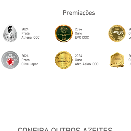
Premiações
2024
2024
2
Prata
Ouro
O
Athena IOOC
EVO IOOC
L
2024
2024
2
Prata
Ouro
O
Olive Japan
Afro-Asian IOOC
U