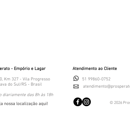
erato - Empório e Lagar
Atendimento ao Cliente
0, Km 327 - Vila Progresso
​
51 99860-0752
ava do Sul/RS - Brasil​
atendimento@prosperato
o diariamente das 8h às 18h
© 2026 Pro
ja nossa localização aqui!