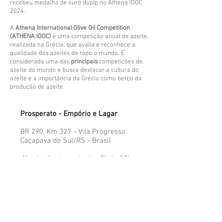
recebeu medalha de ouro duplp no Athena IOOC
2024.
A
Athena International Olive Oil Competition
(ATHENA IOOC)
é uma competição anual de azeite,
realizada na Grécia, que avalia e reconhece a
qualidade dos azeites de todo o mundo. É
considerada uma das
principais
competições de
azeite do mundo e busca destacar a cultura do
azeite e a importância da Grécia como berço da
produção de azeite.
Prosperato - Empório e Lagar
BR 290, Km 327 - Vila Progresso
Caçapava do Sul/RS - Brasil​
Aberto diariamente das 8h às 18h
Veja nossa localização aqui!
Atendimento ao Cliente
​
51 99860-0752