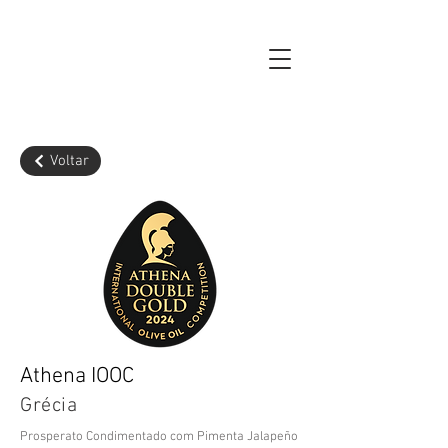
Voltar
Athena IOOC
Grécia
Prosperato Condimentado com Pimenta Jalapeño