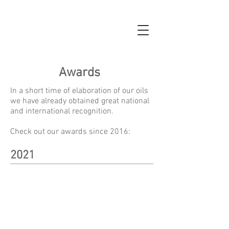
Awards
In a short time of elaboration of our oils
we have already obtained great national
and international recognition.
Check out our awards since 2016:
2021
Guia
Athena
de
International
Azeites
Olive
Flos
Oil
Olei
Competition