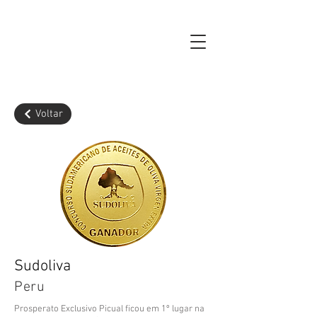
Voltar
Sudoliva
Peru
Prosperato Exclusivo Picual ficou em 1º lugar na