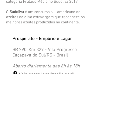
categoria Frutado Médio no Sudoliva 2017.
O
Sudoliva
é um concurso sul-americano de
azeites de oliva extravirgem que reconhece os
melhores azeites produzidos no continente.
Prosperato - Empório e Lagar
BR 290, Km 327 - Vila Progresso
Caçapava do Sul/RS - Brasil​
Aberto diariamente das 8h às 18h
Veja nossa localização aqui!
Atendimento ao Cliente
​
51 99860-0752
atendimento@prosperato.com.br