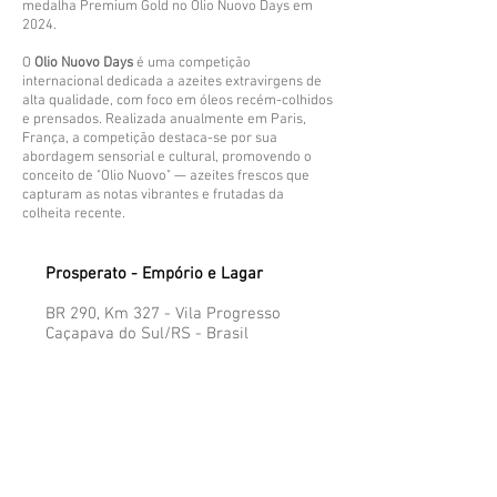
medalha Premium Gold no Olio Nuovo Days em
2024.
O
Olio Nuovo Days
é uma competição
internacional dedicada a azeites extravirgens de
alta qualidade, com foco em óleos recém-colhidos
e prensados. Realizada anualmente em Paris,
França, a competição destaca-se por sua
abordagem sensorial e cultural, promovendo o
conceito de "Olio Nuovo" — azeites frescos que
capturam as notas vibrantes e frutadas da
colheita recente.
Prosperato - Empório e Lagar
BR 290, Km 327 - Vila Progresso
Caçapava do Sul/RS - Brasil​
Aberto diariamente das 8h às 18h
Veja nossa localização aqui!
Atendimento ao Cliente