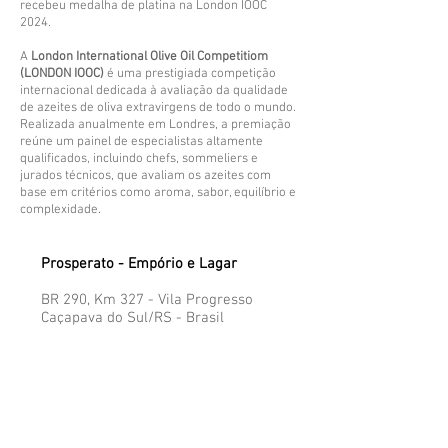
recebeu medalha de platina na London IOOC
2024.
A
London International Olive Oil Competitiom
(LONDON IOOC)
é uma prestigiada competição
internacional dedicada à avaliação da qualidade
de azeites de oliva extravirgens de todo o mundo.
Realizada anualmente em Londres, a premiação
reúne um painel de especialistas altamente
qualificados, incluindo chefs, sommeliers e
jurados técnicos, que avaliam os azeites com
base em critérios como aroma, sabor, equilíbrio e
complexidade.
Prosperato - Empório e Lagar
BR 290, Km 327 - Vila Progresso
Caçapava do Sul/RS - Brasil​
Aberto diariamente das 8h às 18h
Veja nossa localização aqui!
Atendimento ao Cliente