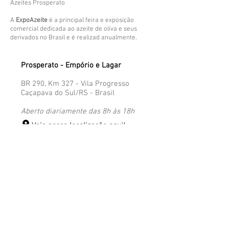
Azeites Prosperato
​A
ExpoAzeite
é a principal feira e exposição
comercial dedicada ao azeite de oliva e seus
derivados no Brasil e é realizad anualmente.
Prosperato - Empório e Lagar
BR 290, Km 327 - Vila Progresso
Caçapava do Sul/RS - Brasil​
Aberto diariamente das 8h às 18h
Veja nossa localização aqui!
Atendimento ao Cliente
​
51 99860-0752
atendimento@prosperato.com.br