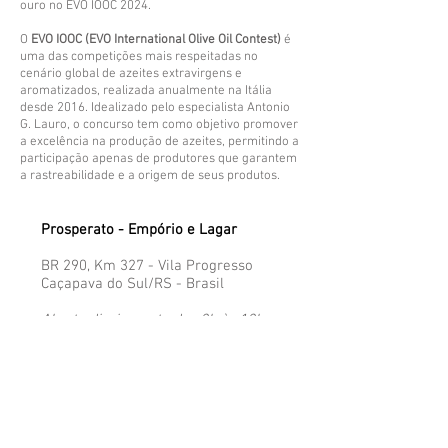
ouro no EVO IOOC 2024.
O
EVO IOOC (EVO International Olive Oil Contest)
é
uma das competições mais respeitadas no
cenário global de azeites extravirgens e
aromatizados, realizada anualmente na Itália
desde 2016. Idealizado pelo especialista Antonio
G. Lauro, o concurso tem como objetivo promover
a excelência na produção de azeites, permitindo a
participação apenas de produtores que garantem
a rastreabilidade e a origem de seus produtos.
Prosperato - Empório e Lagar
BR 290, Km 327 - Vila Progresso
Caçapava do Sul/RS - Brasil​
Aberto diariamente das 8h às 18h
Veja nossa localização aqui!
Atendimento ao Cliente
​
51 99860-0752