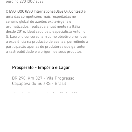
ouro no EVO IOOC 2023.
O
EVO IOOC (EVO International Olive Oil Contest)
é
uma das competições mais respeitadas no
cenário global de azeites extravirgens e
aromatizados, realizada anualmente na Itália
desde 2016. Idealizado pelo especialista Antonio
G. Lauro, o concurso tem como objetivo promover
a excelência na produção de azeites, permitindo a
participação apenas de produtores que garantem
a rastreabilidade e a origem de seus produtos.
Prosperato - Empório e Lagar
BR 290, Km 327 - Vila Progresso
Caçapava do Sul/RS - Brasil​
Aberto diariamente das 8h às 18h
Veja nossa localização aqui!
Atendimento ao Cliente
​
51 99860-0752