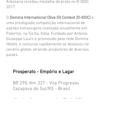
Arbosana recebeu medalha de prata no D-IOOC
2017.
O
Domina International Olive Oil Contest (D-IOOC)
é
uma prestigiada competição internacional de
azeites extravirgens realizada anualmente em
Palermo, na Sicília, Itália. Fundado por Antonio
Giuseppe Lauro e promovido pela rede Domina
Hotels, o concurso rapidamente se destacou no
cenário global, atraindo produtores de diversos
países.
Prosperato - Empório e Lagar
BR 290, Km 327 - Vila Progresso
Caçapava do Sul/RS - Brasil​
Aberto diariamente das 8h às 18h
Veja nossa localização aqui!
Atendimento ao Cliente
​
51 99860-0752