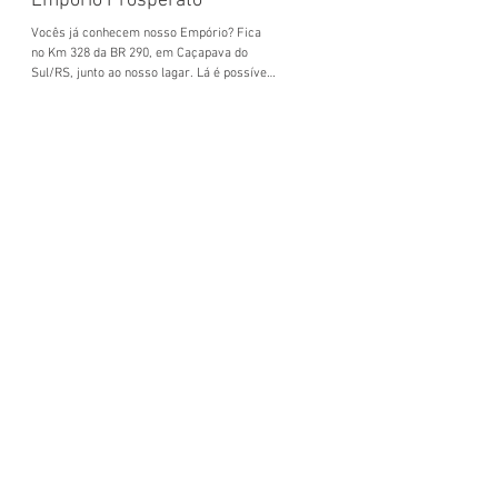
Empório Prosperato
Prosperato Premium Ble
leva medalha de ouro em
Vocês já conhecem nosso Empório? Fica
Nova York!
no Km 328 da BR 290, em Caçapava do
Sul/RS, junto ao nosso lagar. Lá é possível
Nosso Prosperato Premium, blend das
degustar nossos...
variedades Arbequina e Arbosana,
produzido integralmente no Rio Grande
Sul, plantado e cultivado...