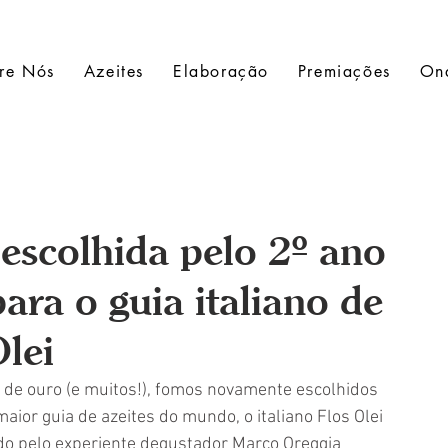
re Nós
Azeites
Elaboração
Premiações
On
 escolhida pelo 2º ano
ara o guia italiano de
Olei
 de ouro (e muitos!), fomos novamente escolhidos 
ior guia de azeites do mundo, o italiano Flos Olei 
ado pelo experiente degustador Marco Oreggia 